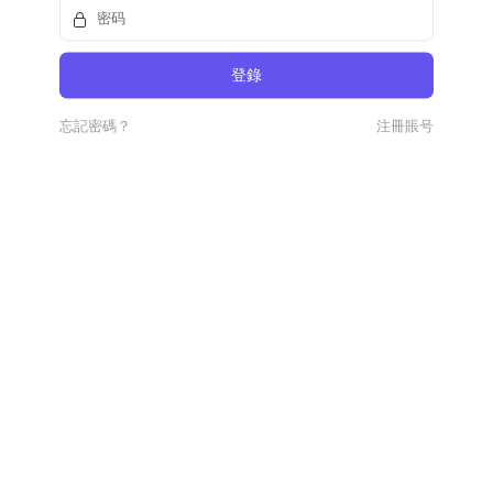
忘記密碼？
注冊賬号